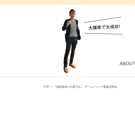
ABOU
TOP
>
『秘密基地での悪巧み』 チームメンバー募集説明会