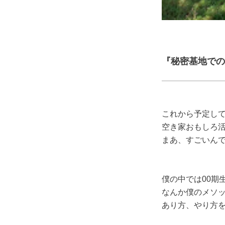
『秘密基地での
これから予定し
空き家おもしろ
まあ、すごいん
僕の中では00期
なんか僕のメソ
あり方、やり方