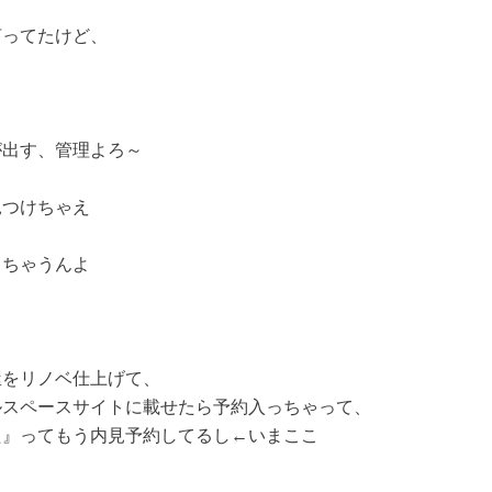
言ってたけど、
が出す、管理よろ～
見つけちゃえ
しちゃうんよ
、
屋をリノベ仕上げて、
ルスペースサイトに載せたら予約入っちゃって、
た』ってもう内見予約してるし←いまここ