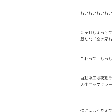
おいおいおいお
２ヶ月ちょっと
新たな『空き家
これって、ちっ
自動車工場夜勤
人生アップグレ
僕にはもう見え