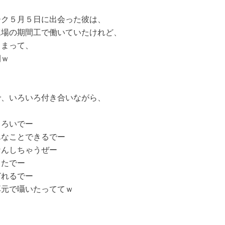
ーク５月５日に出会った彼は、
工場の期間工で働いていたけれど、
ちまって、
間ｗ
で、いろいろ付き合いながら、
もろいでー
んなことできるでー
なんしちゃうぜー
ったでー
どれるでー
耳元で囁いたっててｗ