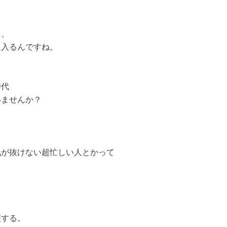
て、
に入るんですね。
時代
いませんか？
気が抜けない超忙しい人とかって
。
頭する。