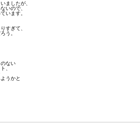
ていましたが、
いないので、
いています。
まりすぎて、
だろう。
とのない
スト、
を
みようかと