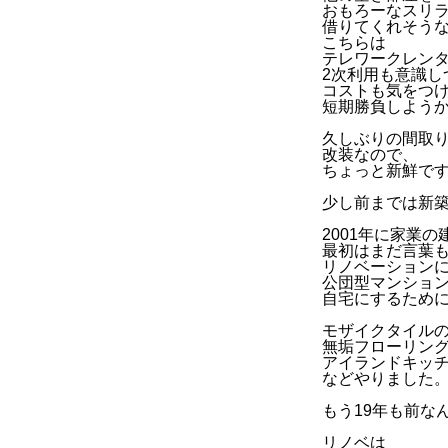
おもろーなスリ
借りてくれそう
こちらは
テレワークレン
2次利用も意識し
コストも気をつ
短期勝負しよう
久しぶりの間取
改装なので、
ちょっと新鮮で
少し前までは新
2001年に家業
最初はまだ言葉
リノベーション
公団型マンショ
自宅にするため
モザイクタイル
無垢フローリン
アイランドキッ
などやりました
もう19年も前な
リノベは