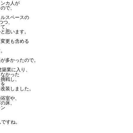
ランカ人が
なので、
タルスペースの
つつ、
けて、
かと思います。
り変更も含める
す。
築が多かったので。
の建築業に入り、
もなかった
に挑戦し、
ンを
に改装しました。
の浴室や、
グの床、
チン
。
んですね。