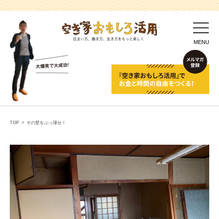
toggl
navig
MENU
TOP
>
その壁をぶっ壊せ！