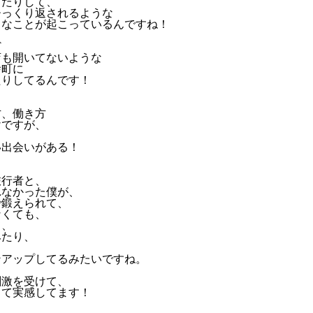
てたりして、
ひっくり返されるような
うなことが起こっているんですね！
ど
店も開いてないような
舎町に
たりしてるんです！
方、働き方
けですが、
、
い出会いがある！
、
旅行者と、
れなかった僕が、
で鍛えられて、
なくても、
て、
みたり、
ンアップしてるみたいですね。
刺激を受けて、
って実感してます！