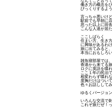
なんてこと言っ
働き方の概念を
びっくりするよ
言っちゃ悪いけ
駅前でも早朝に
思った以上に田
こんな人達が居
ここしばらく
住まい方、生き
に興味があるわ
旅に出てみると
本当におもしろ
雑魚寝部屋では
香港から来てる
ロクに英語を喋
ここ１年の民泊
相変わらず喋れ
度胸だけはつい
色々お話しして
ゆるくバージョ
いろんな交流で
これぞ旅だぜ！