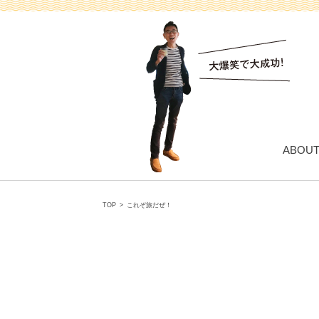
ABOU
TOP
>
これぞ旅だぜ！