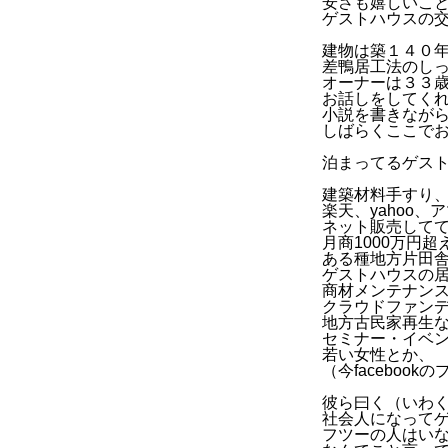
安さも嬉しいこ
ゲストハウスの
建物は築１４０
差鴨居工法のし
オーナーは３３
お話しをしてく
小説を書きなが
しばらくここで
泊まってるゲス
建築材料手すり
楽天、yahoo、
ネット販売して
月商1000万円超
ある種地方片田
ゲストハウスの
商材メンテナン
クラウドファン
地方古民家再生
セミナー・イベ
若い女性とか、
（今faceboo
彼ら曰く（いわ
社会人になって
フツーの人はい