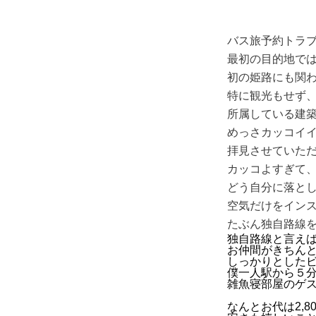
バス旅予約トラ
最初の目的地で
初の姫路にも関
特に観光もせず
所属している建
めっさカッコイ
拝見させていた
カッコよすぎて
どう自分に落と
空気だけをイン
たぶん独自路線
独自路線と言え
お仲間がきちん
しっかりとした
僕一人駅から５
雑魚寝部屋のゲ
なんとお代は2,8