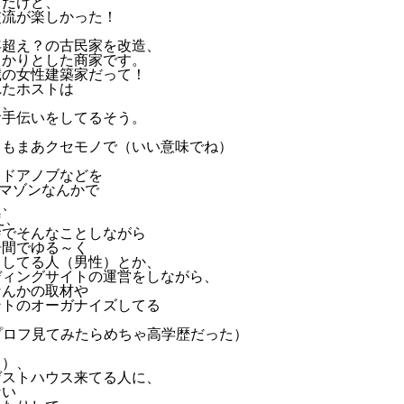
とだけど、
交流が楽しかった！
年超え？の古民家を改造、
っかりとした商家です。
歳の女性建築家だって！
れたホストは
ら、
お手伝いをしてるそう。
トもまあクセモノで（いい意味でね）
、ドアノブなどを
アマゾンなんかで
て、
え、
舎でそんなことしながら
居間でゆる～く
スしてる人（男性）とか、
ディングサイトの運営をしながら、
なんかの取材や
ントのオーガナイズしてる
kのプロフ見てみたらめちゃ高学歴だった）
く）、
ゲストハウス来てる人に、
ない