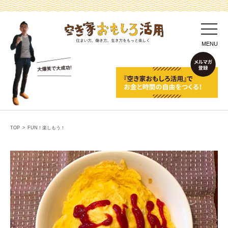
toggl
navig
MENU
TOP
>
FUN！楽しもう！