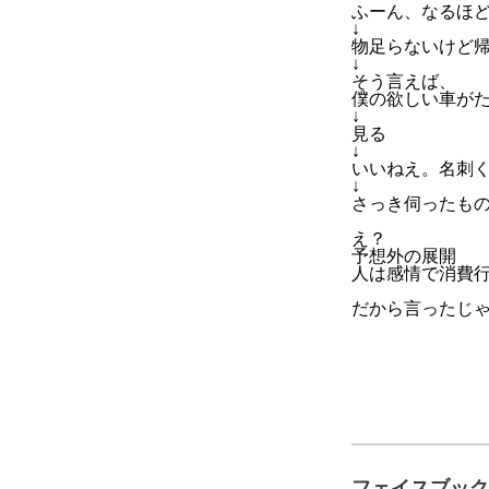
ふーん、なるほ
↓
物足らないけど
↓
そう言えば、
僕の欲しい車が
↓
見る
↓
いいねえ。名刺
↓
さっき伺ったも
え？
予想外の展開
人は感情で消費
だから言ったじゃ
フェイスブック