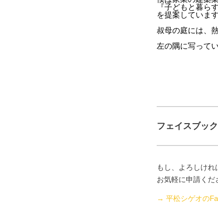
『子どもと暮ら
を提案していま
叔母の庭には、
左の隅に写って
フェイスブック
もし、よろしけれ
お気軽に申請くだ
→ 平松シゲオのFac