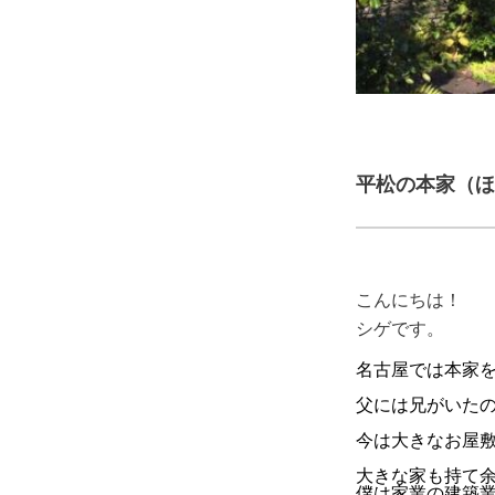
平松の本家（ほ
こんにちは！
シゲです。
名古屋では本家
父には兄がいた
今は大きなお屋
大きな家も持て
僕は家業の建築