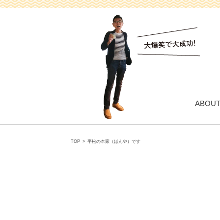
ABOU
TOP
>
平松の本家（ほんや）です