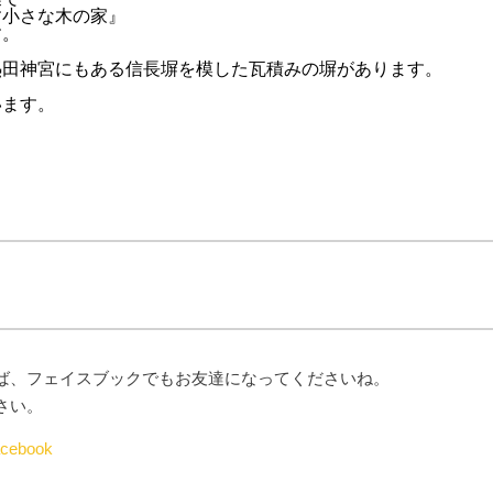
す小さな木の家』
す。
熱田神宮にもある信長塀を模した瓦積みの塀があります。
います。
ば、フェイスブックでもお友達になってくださいね。
さい。
ebook