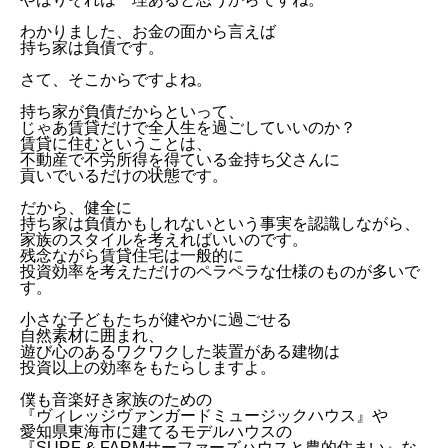
わかりました、お金の面から言えば
持ち家は負債です。
さて、そこからですよね。
持ち家が負債だからといって、
じゃあ賃貸だけで全人生を過ごしていいのか？
賃貸に住むということは、
不動産で不労所得を得ている金持ち父さんに
貢いでいるだけの状態です。
だから、健全に
持ち家は負債かもしれないという事実を認識しながら、
家族のスタイルを考えればいいのです。
残念ながら賃貸住宅は一般的に
投資効率を考えただけのペラペラな仕様のものが多いで
す。
小さな子どもたちが健やかに過ごせる
自然素材に囲まれ、
遊び心のあるワクワクした装置がある建物は
投資以上の効率をもたらしますよ。
僕も音楽好き家族のための
『ヴィレッジヴァンガードミュージックハウス』や
愛知県東海市に建てるモデルハウスの
『SURF & FARMサーファーズハウスと農的住まい』な