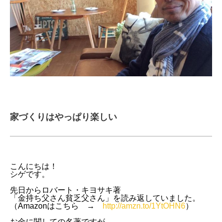
家づくりはやっぱり楽しい
こんにちは！
シゲです。
先日からロバート・キヨサキ著
「金持ち父さん貧乏父さん」を読み返していました。
（Amazonはこちら →
http://amzn.to/1YtOHN6
）
お金に関しての名著ですが、