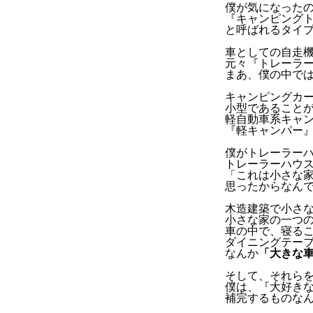
僕が気になった
『キャンピング
と呼ばれるタイ
車としての自走
元々『トレーラ
まあ、僕の中で
キャンピングカ
小型であること
軽自動車系キャ
『軽キャンパー
僕がトレーラー
トレーラーハウ
「これは小さな
思ったからなん
木造建築で小さ
小さな家の一つ
車の中で、寝る
ダイニングテー
なんか
「大きな
そして、それら
僕は、『大好き
補完するものな