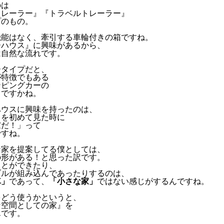
のは
トレーラー』『トラベルトレーラー』
プのもの。
機能はなく、牽引する車輪付きの箱ですね。
ーハウス』に興味があるから、
は自然な流れです。
ータイプだと、
が特徴でもある
ンピングカーの
』ですかね。
ハウスに興味を持ったのは、
スを初めて見た時に
家だ！」って
ですね。
な家を提案してる僕としては、
の形がある！と思った訳です。
ことができたり、
ブルが組み込んであったりするのは、
車」
であって、
「小さな家」
ではない感じがするんですね。
をどう使うかというと、
な空間としての家』を
んです。